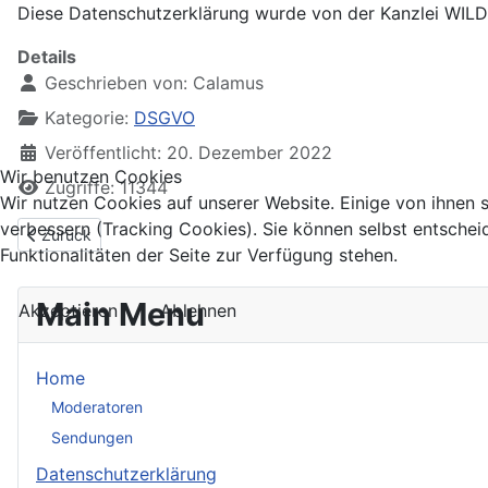
Diese Datenschutzerklärung wurde von der Kanzlei WIL
Details
Geschrieben von:
Calamus
Kategorie:
DSGVO
Veröffentlicht: 20. Dezember 2022
Wir benutzen Cookies
Zugriffe: 11344
Wir nutzen Cookies auf unserer Website. Einige von ihnen s
verbessern (Tracking Cookies). Sie können selbst entschei
Vorheriger Beitrag: Impressum
Zurück
Funktionalitäten der Seite zur Verfügung stehen.
Main Menu
Akzeptieren
Ablehnen
Home
Moderatoren
Sendungen
Datenschutzerklärung